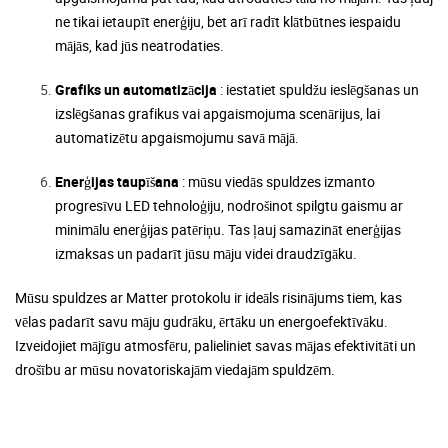
ne tikai ietaupīt enerģiju, bet arī radīt klātbūtnes iespaidu
mājās, kad jūs neatrodaties.
Grafiks un automatizācija
: iestatiet spuldžu ieslēgšanas un
izslēgšanas grafikus vai apgaismojuma scenārijus, lai
automatizētu apgaismojumu savā mājā.
Enerģijas taupīšana
: mūsu viedās spuldzes izmanto
progresīvu LED tehnoloģiju, nodrošinot spilgtu gaismu ar
minimālu enerģijas patēriņu. Tas ļauj samazināt enerģijas
izmaksas un padarīt jūsu māju videi draudzīgāku.
Mūsu spuldzes ar Matter protokolu ir ideāls risinājums tiem, kas
vēlas padarīt savu māju gudrāku, ērtāku un energoefektīvāku.
Izveidojiet mājīgu atmosfēru, palieliniet savas mājas efektivitāti un
drošību ar mūsu novatoriskajām viedajām spuldzēm.