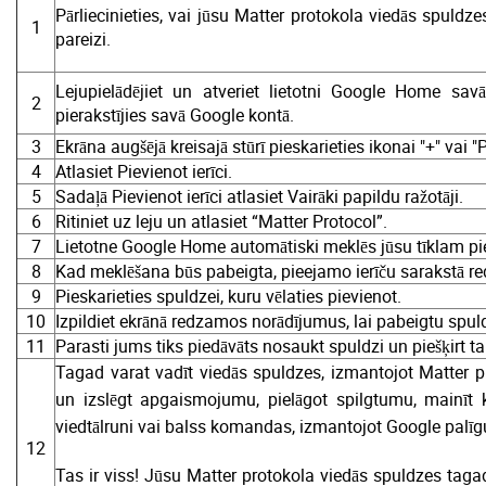
Pārliecinieties, vai jūsu Matter protokola viedās spuldze
1
pareizi.
Lejupielādējiet un atveriet lietotni Google Home savā v
2
pierakstījies savā Google kontā.
3
Ekrāna augšējā kreisajā stūrī pieskarieties ikonai "+" vai "
4
Atlasiet Pievienot ierīci.
5
Sadaļā Pievienot ierīci atlasiet Vairāki papildu ražotāji.
6
Ritiniet uz leju un atlasiet “Matter Protocol”.
7
Lietotne Google Home automātiski meklēs jūsu tīklam pievi
8
Kad meklēšana būs pabeigta, pieejamo ierīču sarakstā re
9
Pieskarieties spuldzei, kuru vēlaties pievienot.
10
Izpildiet ekrānā redzamos norādījumus, lai pabeigtu spu
11
Parasti jums tiks piedāvāts nosaukt spuldzi un piešķirt ta
Tagad varat vadīt viedās spuldzes, izmantojot Matter pr
un izslēgt apgaismojumu, pielāgot spilgtumu, mainīt 
viedtālruni vai balss komandas, izmantojot Google palīg
12
Tas ir viss! Jūsu Matter protokola viedās spuldzes taga