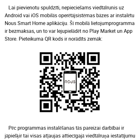
Lai pievienotu spuldzīti, nepieciešams viedtālrunis uz
Android vai iOS mobilās operētājsistēmas bāzes ar instalētu
Nous Smart Home aplikāciju.
Šī mobilā lietojumprogramma
ir bezmaksas, un to var lejupielādēt no Play Market un App
Store.
Pieteikuma QR kods ir norādīts zemāk:
Pēc programmas instalēšanas tās pareizai darbībai ir
jāpiešķir tai visas atļaujas attiecīgajā viedtālruņa iestatījumu