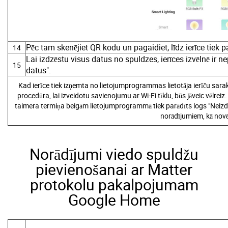
Pēc tam skenējiet QR kodu un pagaidiet, līdz ierīce tiek
14
Lai izdzēstu visus datus no spuldzes, ierīces izvēlnē ir ne
15
datus".
Kad ierīce tiek izņemta no lietojumprogrammas lietotāja ierīču sarak
procedūra, lai izveidotu savienojumu ar Wi-Fi tīklu, būs jāveic vēlreiz
taimera termiņa beigām lietojumprogrammā tiek parādīts logs "Neizde
norādījumiem, kā nov
Norādījumi viedo spuldžu
pievienošanai ar Matter
protokolu pakalpojumam
Google Home