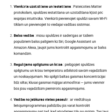
Vienkārša uzstādīšana un iestatīšana
: Pateicoties Matter
protokolam, spuldzes iestatīšana un uzstādīšana kļūst pēc
iespējas intuitīvāka. Vienkārši pievienojiet spuldzi savam Wi-Fi
tīklam un pievienojiet to viedajai vadības sistēmai.
Balss vadība
: mūsu spuldzes ir saderīgas ar tādiem
populāriem balss palīgiem kā Siri, Google Assistant un
Amazon Alexa, ļaujot jums kontrolēt apgaismojumu ar balss
komandām.
Regulējams spilgtums un krāsa
: pielāgojiet spuldzes
spilgtumu un krāsu temperatūru atbilstoši savām vajadzībām
un noskaņojumam. No spilgti baltas gaismas koncentrācijai
līdz siltai, klusai gaismai mājīgai atmosfērai — jums vienmēr
būs jūsu vajadzībām piemērots apgaismojums.
Vadība no jebkuras vietas pasaulē
: ar viedtālruņa
lietojumprogrammas palīdzību jūs varat kontrolēt
apgaismojumu pat tad, kad atrodaties tālu no mājām. Tas ļauj