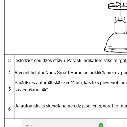
3
Ieslēdziet spuldzes strāvu. Parasti indikators sāks mirgot
4
Atveriet lietotni Nous Smart Home un noklikšķiniet uz poga
Parādīsies automātiskā skenēšana, kas liks pievienot jaun
5
savienošanu pārī.
Ja automātiskā skenēšana neredz jūsu ierīci, varat to manu
6