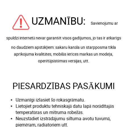
UZMANĪBU:
Savienojumu ar
spuldzi internetā nevar garantēt visos gadījumos, jo tas ir atkarīgs
no daudziem apstākļiem: sakaru kanāla
un starpposma tīkla
aprīkojuma kvalitātes, mobilās ierīces markas un modeļa,
operētājsistēmas versijas, utt.
PIESARDZĪBAS PASĀKUMI
Uzmanīgi izlasiet šo rokasgrāmatu.
Lietojiet produktu tehniskajā datu lapā norādītajās
temperatūras un mitruma robežās.
Neuzstādiet izstrādājumu siltuma avotu tuvumā,
piemēram, radiatoriem utt.