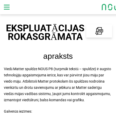
EKSPLUATĀCIJAS
ROKASGRĀMATA
apraksts
Viedā
Matter
spuldze NOUS P8 (turpmāk tekstā – spuldze)
ir augsto
tehnoloģiju apgaismojuma ierīce, kas var pārvērst jūsu māju par
viedo māju. Atbilstoši Matter protokolam šīs spuldzes nodrošina
vienkāršu un drošu savienojumu ar jebkuru ar Matter saderīgu
viedās mājas vadības sistēmu, ļaujot jums kontrolēt apgaismojumu,
izmantojot viedtālruni, balss komandas vai grafiku.
Galvenās iezīmes: