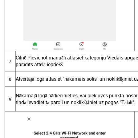
Cilnē Pievienot manuāli atlasiet kategoriju Viedais apg
7
parādīts attēlā iepriekš.
Atvērtajā logā atlasiet "nākamais solis" un noklikšķiniet
8
Nākamajā logā pārliecinieties, vai piekļuves punkta nos
9
rindā ievadiet tā paroli un noklikšķiniet uz pogas "Tālāk".