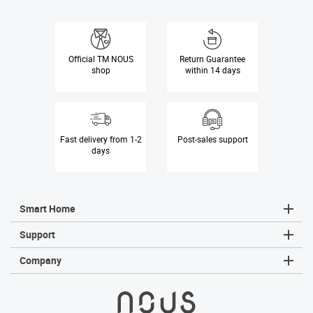
Official
TM NOUS
Return Guarantee
shop
within 14 days
Fast delivery
from 1-2
Post-sales
support
days
Smart Home
Sm
Sm
Sm
Sm
Sm
Ta
Support
Wa
Se
Company
Ne
Co
Ab